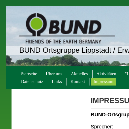
BUND Ortsgruppe Lippstadt / Erw
Startseite
Über uns
Aktuelles
Aktivitäten
"L
Datenschutz
Links
Kontakt
Impressum
IMPRESS
BUND-Ortsgrupp
Sprecher: